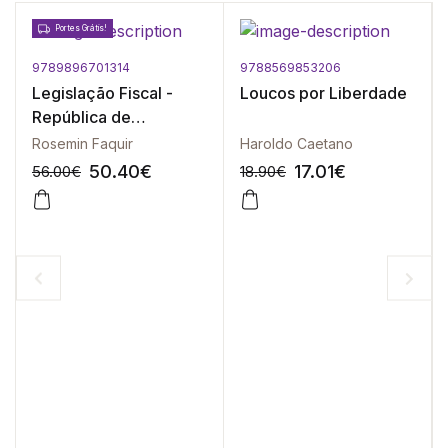
Portes Grátis!
9789896701314
9788569853206
Legislação Fiscal -
Loucos por Liberdade
República de
Moçambique - 2ª
Rosemin Faquir
Haroldo Caetano
Edição
50.40
€
17.01
€
56.00
€
18.90
€
-10%
-10%