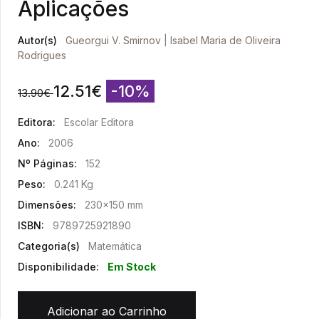
Aplicações
Autor(s)
Gueorgui V. Smirnov
|
Isabel Maria de Oliveira
Rodrigues
12.51
€
-10%
13.90
€
Editora:
Escolar Editora
Ano:
2006
Nº Páginas:
152
Peso:
0.241 Kg
Dimensões:
230x150 mm
ISBN:
9789725921890
Categoria(s)
Matemática
Disponibilidade:
Em Stock
Adicionar ao Carrinho