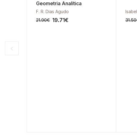
Geometria Analítica
António J. Monteiro | Isabel T. Matos
F. R. Dias Agudo
19.71
€
21.90
€
31.50
-10%
-10%