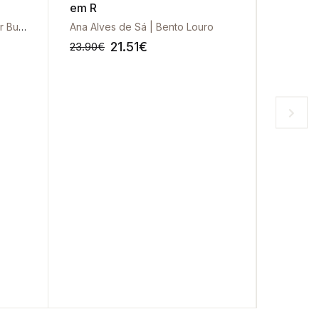
em R
Problem
Propos
Gueorgui V. Smirnov | Vladimir Bushenkov
Ana Alves de Sá | Bento Louro
Cristina 
21.51
€
23.90
€
19.90
€
-10%
-10%