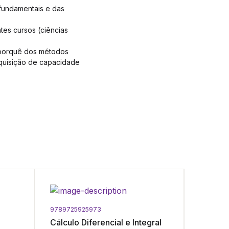
 fundamentais e das
tes cursos (ciências
 porquê dos métodos
 aquisição de capacidade
9789725925973
9789725
Cálculo Diferencial e Integral
Probabi