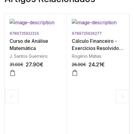
9789725922224
9789725926277
Curso de Análise
Cálculo Financeiro -
Matemática
Exercícios Resolvidos
e Explicados - Vol. II -
J. Santos Guerreiro
Rogério Matias
3ª Edição
27.90
€
24.21
€
31.00
€
26.90
€
-10%
-10%