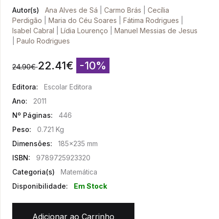
Autor(s)
Ana Alves de Sá
|
Carmo Brás
|
Cecília
Perdigão
|
Maria do Céu Soares
|
Fátima Rodrigues
|
Isabel Cabral
|
Lídia Lourenço
|
Manuel Messias de Jesus
|
Paulo Rodrigues
22.41
€
-10%
24.90
€
Editora:
Escolar Editora
Ano:
2011
Nº Páginas:
446
Peso:
0.721 Kg
Dimensões:
185x235 mm
ISBN:
9789725923320
Categoria(s)
Matemática
Disponibilidade:
Em Stock
Adicionar ao Carrinho