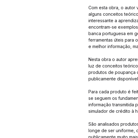
Com esta obra, o autor 
alguns conceitos teóric
interessante a aprendiza
encontram-se exemplos de
banca portuguesa em ger
ferramentas úteis para 
e melhor informação, m
Nesta obra o autor apres
luz de conceitos teóric
produtos de poupança d
publicamente disponível 
Para cada produto é fei
se seguem os fundament
informação transmitida p
simulador de crédito à h
São analisados produtos
longe de ser uniforme, o
publicamente muito mais