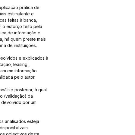
aplicação prática de
ais estimulante e
cas feitas à banca,
 o esforço feito pela
lica de informação e
a, há quem preste mais
a de instituições.
esolvidos e explicados à
ação, leasing ,
eiam em informação
lidada pelo autor.
álise posterior, à qual
o (validação) da
al devolvido por um
os analisados esteja
disponibilizam
os objectivos desta