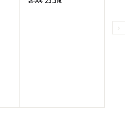
23.31
€
25.90
€
31.90
€
-10%
-10%