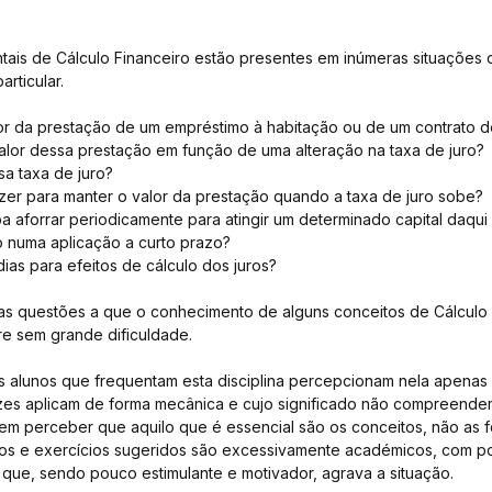
ais de Cálculo Financeiro estão presentes em inúmeras situações d
articular.
r da prestação de um empréstimo à habitação ou de um contrato de
alor dessa prestação em função de uma alteração na taxa de juro?
a taxa de juro?
zer para manter o valor da prestação quando a taxa de juro sobe?
aforrar periodicamente para atingir um determinado capital daqui 
o numa aplicação a curto prazo?
as para efeitos de cálculo dos juros?
as questões a que o conhecimento de alguns conceitos de Cálculo 
e sem grande dificuldade.
s alunos que frequentam esta disciplina percepcionam nela apenas
ezes aplicam de forma mecânica e cujo significado não compreend
 em perceber que aquilo que é essencial são os conceitos, não as fó
os e exercícios sugeridos são excessivamente académicos, com 
 que, sendo pouco estimulante e motivador, agrava a situação.