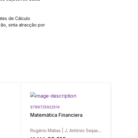
ntes de Cálculo
ão, sinta atracção por
9789725922514
9789725
Matemática Financiera
Dinâmic
Económi
Rogério Matias | J. António Seijas Macías
Renato P