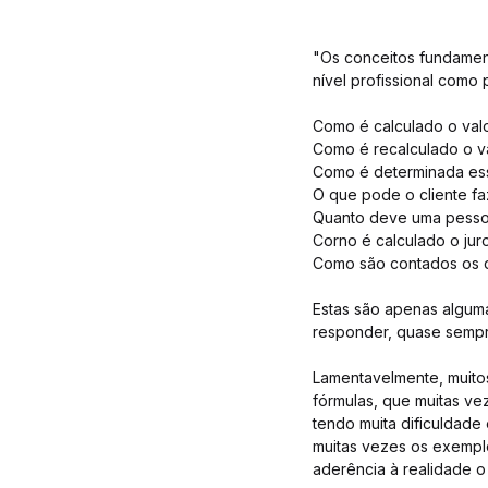
"Os conceitos fundament
nível profissional como p
Como é calculado o valo
Como é recalculado o v
Como é determinada ess
O que pode o cliente fa
Quanto deve uma pessoa 
Corno é calculado o jur
Como são contados os di
Estas são apenas algum
responder, quase sempr
Lamentavelmente, muito
fórmulas, que muitas v
tendo muita dificuldade
muitas vezes os exempl
aderência à realidade o