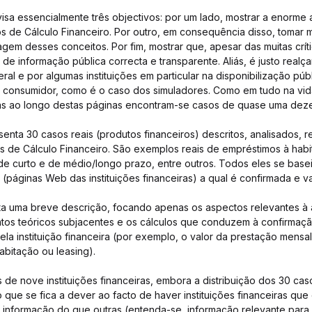
visa essencialmente três objectivos: por um lado, mostrar a enorme 
os de Cálculo Financeiro. Por outro, em consequência disso, tomar m
gem desses conceitos. Por fim, mostrar que, apesar das muitas críti
 informação pública correcta e transparente. Aliás, é justo realçar
al e por algumas instituições em particular na disponibilização púb
o consumidor, como é o caso dos simuladores. Como em tudo na vid
as ao longo destas páginas encontram-se casos de quase uma dezen
enta 30 casos reais (produtos financeiros) descritos, analisados, r
os de Cálculo Financeiro. São exemplos reais de empréstimos à habit
e curto e de médio/longo prazo, entre outros. Todos eles se bas
(páginas Web das instituições financeiras) a qual é confirmada e va
ta uma breve descrição, focando apenas os aspectos relevantes à an
os teóricos subjacentes e os cálculos que conduzem à confirmaçã
ela instituição financeira (por exemplo, o valor da prestação mens
abitação ou leasing).
 de nove instituições financeiras, embora a distribuição dos 30 cas
 que se fica a dever ao facto de haver instituições financeiras que 
 informação do que outras (entenda-se, informação relevante para 