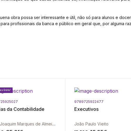
ena obra possa ser interessante e útil, não só para alunos e doce
para profissionais da banca e público em geral que, por alguma raz
es Grátis!
725925027
9789725922477
ias da Contabilidade
Executivos
José Joaquim Marques de Almeida | Bruno José Machado De Almeida
João Paulo Vieito