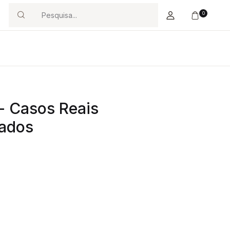
0
Search
 - Casos Reais
cados