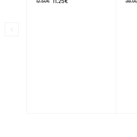
11.25
€
12.50
€
38.9
-10%
-10%