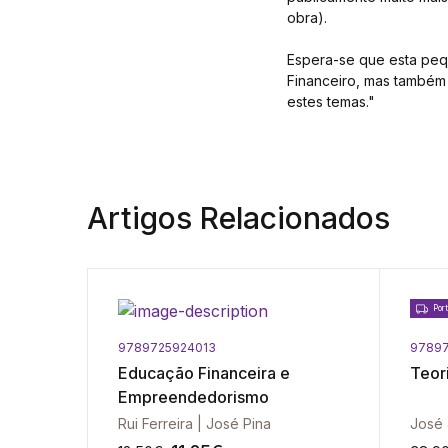
obra).
Espera-se que esta pequ
Financeiro, mas também 
estes temas."
Artigos Relacionados
Port
9789725924013
9789
nomia -
Educação Financeira e
Teor
ª
Empreendedorismo
 Sousa
Rui Ferreira | José Pina