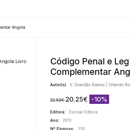
entar Angola
Código Penal e Leg
Complementar Ang
Autor(s)
V. Grandão Ramos
|
Orlando Ro
20.25
€
-10%
22.50
€
Editora:
Escolar Editora
Ano:
2013
Nº Páginas:
230