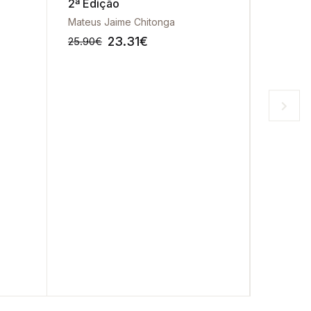
2ª Edição
da Eco
Mateus Jaime Chitonga
Domingo
23.31
€
25.90
€
24.50
€
-10%
-10%