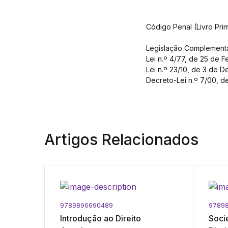
Código Penal (Livro Pri
Legislação Complement
Lei n.º 4/77, de 25 de 
Lei n.º 23/10, de 3 de 
Decreto-Lei n.º 7/00, 
Artigos Relacionados
9789896690489
9789
blico -
Introdução ao Direito
Soci