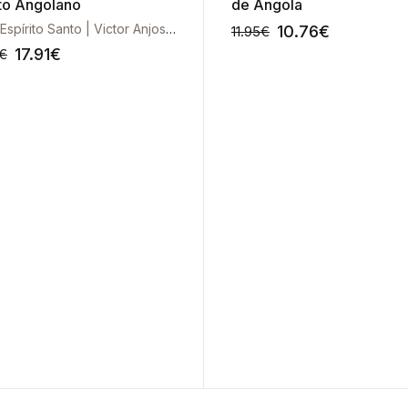
ito Angolano
de Angola
João Espírito Santo | Victor Anjos Santos
10.76
€
11.95
€
17.91
€
€
-10%