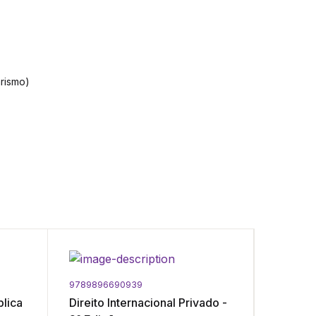
rismo)
9789896690939
9789896
blica
Direito Internacional Privado -
Temas E