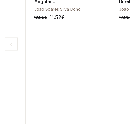
Angolano
Dire
João Soares Silva Dono
11.52
€
12.80
€
19.90
-10%
-10%