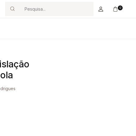
0
Search
islação
ola
drigues