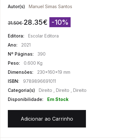
Autor(s)
Manuel Simas Santos
28.35
€
-10%
31.50
€
Editora:
Escolar Editora
Ano:
2021
Nº Páginas:
390
Peso:
0.600 Kg
Dimensões:
230x160x19 mm
ISBN:
9789896691011
Categoria(s)
Direito , Direito , Direito
Disponibilidade:
Em Stock
Adicionar ao Carrinho