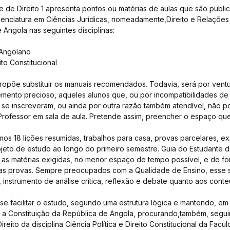
e de Direito 1 apresenta pontos ou matérias de aulas que são publ
cenciatura em Ciências Jurídicas, nomeadamente,Direito e Relações 
 Angola nas seguintes disciplinas:
l Angolano
ito Constitucional
põe substituir os manuais recomendados. Todavia, será por ventur
ento precioso, aqueles alunos que, ou por incompatibilidades de 
 se inscreveram, ou ainda por outra razão também atendível, não 
Professor em sala de aula. Pretende assim, preencher o espaço qu
mos 18 lições resumidas, trabalhos para casa, provas parcelares, 
eto de estudo ao longo do primeiro semestre. Guia do Estudante de D
r as matérias exigidas, no menor espaço de tempo possível, e de f
 as provas. Sempre preocupados com a Qualidade de Ensino, esse 
 instrumento de análise crítica, reflexão e debate quanto aos conte
-se facilitar o estudo, segundo uma estrutura lógica e mantendo, e
a Constituição da República de Angola, procurando,também, seguir
eito da disciplina Ciência Política e Direito Constitucional da Facu