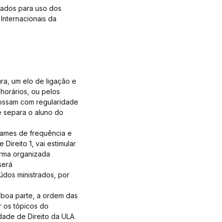
icados para uso dos
Internacionais da
a, um elo de ligação e
horários, ou pelos
possam com regularidade
e separa o aluno do
exames de frequência e
ireito 1, vai estimular
orma organizada
será
údos ministrados, por
m boa parte, a ordem das
 os tópicos do
ldade de Direito da ULA.