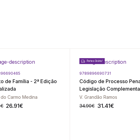
Portes Grátis!
896690465
9789896690731
to de Família - 2ª Edição
Código de Processo Pena
alizada
Legislação Complementa
Angola
 do Carmo Medina
V. Grandão Ramos
26.91
€
31.41
€
0
€
34.90
€