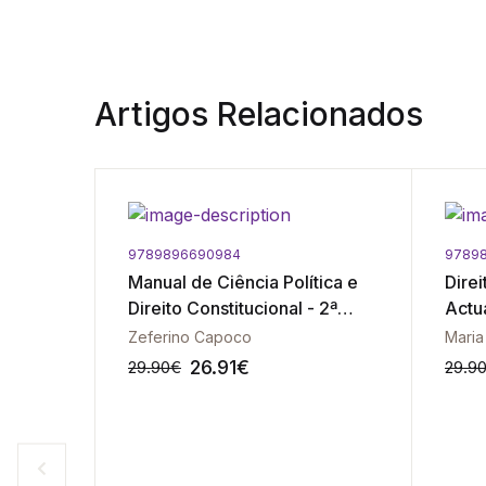
Artigos Relacionados
9789896690984
9789
mento
Manual de Ciência Política e
Direi
Direito Constitucional - 2ª
Actu
Edição
Zeferino Capoco
Maria
26.91
€
29.90
€
29.9