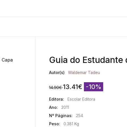
Guia do Estudante d
Autor(s)
Waldemar Tadeu
13.41
€
-10%
14.90
€
Editora:
Escolar Editora
Ano:
2011
Nº Páginas:
254
Peso:
0.381 Kg