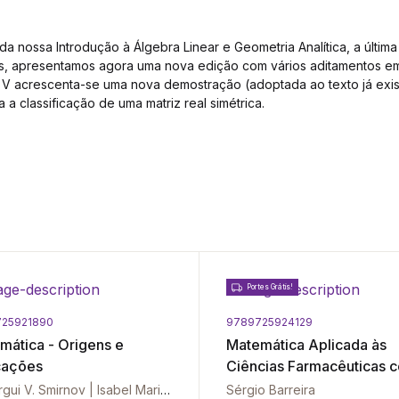
da nossa Introdução à Álgebra Linear e Geometria Analítica, a últim
, apresentamos agora uma nova edição com vários aditamentos em 
o V acrescenta-se uma nova demostração (adoptada ao texto já exi
a a classificação de uma matriz real simétrica.
Portes Grátis!
25921890
9789725924129
mática - Origens e
Matemática Aplicada às
cações
Ciências Farmacêuticas 
Excel - Vol. I
Gueorgui V. Smirnov | Isabel Maria de Oliveira Rodrigues
Sérgio Barreira