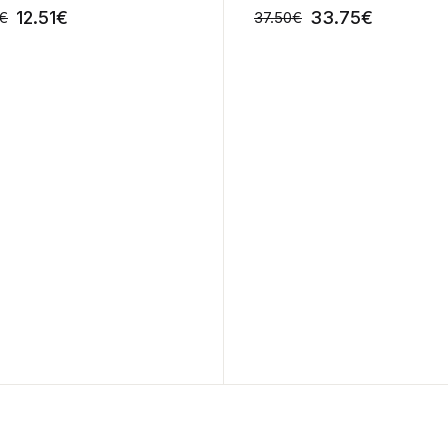
12.51
€
33.75
€
€
37.50
€
-10%