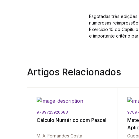
Esgotadas três edições 
numerosas reimpressões
Exercício 10 do Capitul
e importante critério par
Artigos Relacionados
9789725920688
97897
ição
Cálculo Numérico com Pascal
Mate
Apli
Isabel Cabral | Cecília Perdigão | Carlos Saiago
M. A. Fernandes Costa