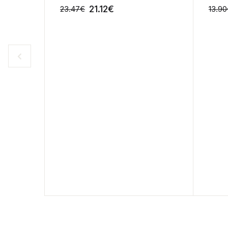
21.12
€
23.47
€
13.90
-10%
-10%