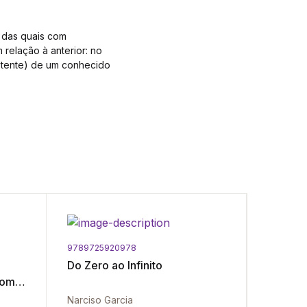
a das quais com
relação à anterior: no
stente) de um conhecido
9789725920978
9789725
Do Zero ao Infinito
Cálculo
com
Exercíc
Explicad
Narciso Garcia
Rogério 