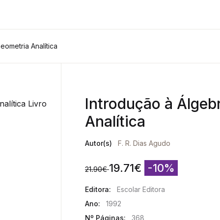
eometria Analítica
Introdução à Álgeb
Analítica
Autor(s)
F. R. Dias Agudo
19.71
€
-10%
21.90
€
Editora:
Escolar Editora
Ano:
1992
Nº Páginas:
368