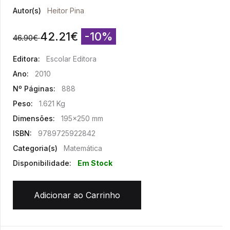
Autor(s)
Heitor Pina
42.21
€
-10%
46.90
€
Editora:
Escolar Editora
Ano:
2010
Nº Páginas:
888
Peso:
1.621 Kg
Dimensões:
195x250 mm
ISBN:
9789725922842
Categoria(s)
Matemática
Disponibilidade:
Em Stock
Adicionar ao Carrinho